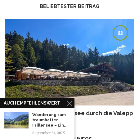
BELIEBTESTER BEITRAG
8.8
AUCH EMPFEHLENSWERT
Wanderung vom Spitzingsee durch die Valepp
Wanderung zum
zum Forsthaus Valepp
traumhaften
Frillensee – Ein...
September 24, 2025