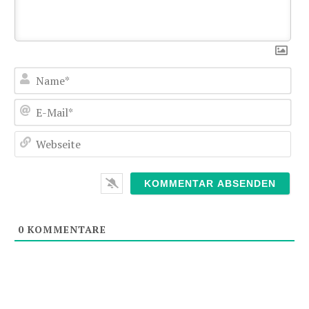
Nam
E-
Mai
Web
0
KOMMENTARE