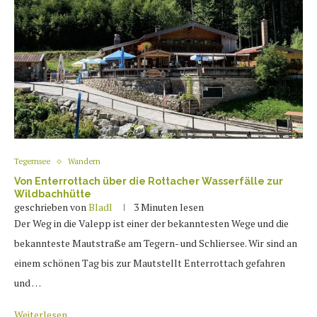
Tegernsee
Wandern
Von Enterrottach über die Rottacher Wasserfälle zur
Wildbachhütte
geschrieben von
Bladl
3 Minuten lesen
Der Weg in die Valepp ist einer der bekanntesten Wege und die
bekannteste Mautstraße am Tegern- und Schliersee. Wir sind an
einem schönen Tag bis zur Mautstellt Enterrottach gefahren
und …
Weiterlesen