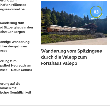
erung zum
haften Frillensee –
ergsee-Juwel bei
8.8
wanderung zum
d Sillberghaus in den
schzeller Bergen
 sonnige Wanderung
chliersbergalm am
Wanderung vom Spitzingsee
ersee
durch die Valepp zum
erung zum
Forsthaus Valepp
gasthof Neureuth am
nsee – Natur, Genuss
erung auf die
lalmen mit
ischer Gemütlichkeit