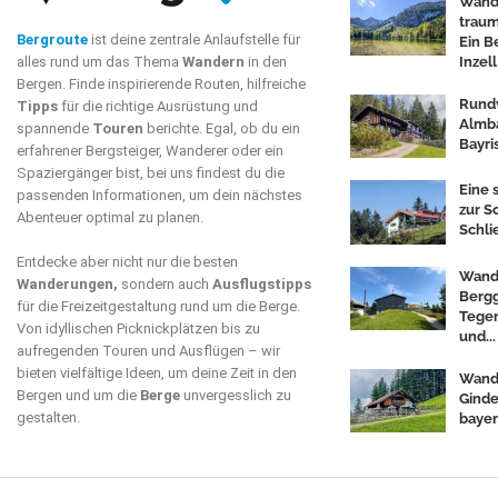
Wand
traum
Bergroute
ist deine zentrale Anlaufstelle für
Ein B
Inzell
alles rund um das Thema
Wandern
in den
Bergen. Finde inspirierende Routen, hilfreiche
Rund
Tipps
für die richtige Ausrüstung und
Almba
spannende
Touren
berichte. Egal, ob du ein
Bayri
erfahrener Bergsteiger, Wanderer oder ein
Spaziergänger bist, bei uns findest du die
Eine
passenden Informationen, um dein nächstes
zur S
Abenteuer optimal zu planen.
Schli
Entdecke aber nicht nur die besten
Wand
Wanderungen,
sondern auch
Ausflugstipps
Berg
für die Freizeitgestaltung rund um die Berge.
Teger
Von idyllischen Picknickplätzen bis zu
und...
aufregenden Touren und Ausflügen – wir
bieten vielfältige Ideen, um deine Zeit in den
Wand
Bergen und um die
Berge
unvergesslich zu
Ginde
gestalten.
bayer