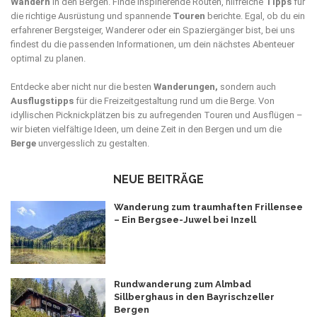
Wandern
in den Bergen. Finde inspirierende Routen, hilfreiche
Tipps
für
die richtige Ausrüstung und spannende
Touren
berichte. Egal, ob du ein
erfahrener Bergsteiger, Wanderer oder ein Spaziergänger bist, bei uns
findest du die passenden Informationen, um dein nächstes Abenteuer
optimal zu planen.
Entdecke aber nicht nur die besten
Wanderungen,
sondern auch
Ausflugstipps
für die Freizeitgestaltung rund um die Berge. Von
idyllischen Picknickplätzen bis zu aufregenden Touren und Ausflügen –
wir bieten vielfältige Ideen, um deine Zeit in den Bergen und um die
Berge
unvergesslich zu gestalten.
NEUE BEITRÄGE
Wanderung zum traumhaften Frillensee
– Ein Bergsee-Juwel bei Inzell
Rundwanderung zum Almbad
Sillberghaus in den Bayrischzeller
Bergen