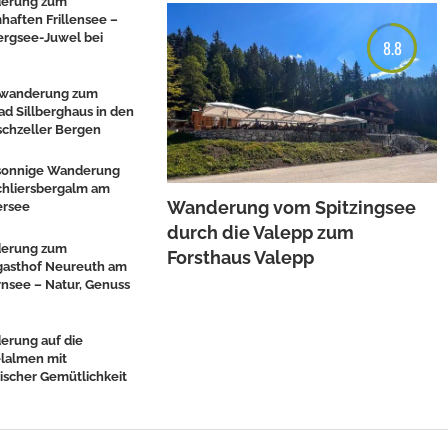
erung zum
haften Frillensee –
ergsee-Juwel bei
8.8
wanderung zum
d Sillberghaus in den
schzeller Bergen
 sonnige Wanderung
chliersbergalm am
Wanderung vom Spitzingsee
ersee
durch die Valepp zum
erung zum
Forsthaus Valepp
gasthof Neureuth am
nsee – Natur, Genuss
erung auf die
lalmen mit
ischer Gemütlichkeit