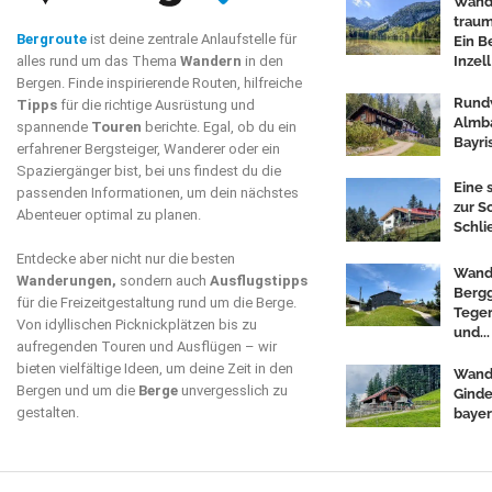
Wand
traum
Bergroute
ist deine zentrale Anlaufstelle für
Ein B
Inzell
alles rund um das Thema
Wandern
in den
Bergen. Finde inspirierende Routen, hilfreiche
Rund
Tipps
für die richtige Ausrüstung und
Almba
spannende
Touren
berichte. Egal, ob du ein
Bayri
erfahrener Bergsteiger, Wanderer oder ein
Spaziergänger bist, bei uns findest du die
Eine
passenden Informationen, um dein nächstes
zur S
Abenteuer optimal zu planen.
Schli
Entdecke aber nicht nur die besten
Wand
Wanderungen,
sondern auch
Ausflugstipps
Berg
für die Freizeitgestaltung rund um die Berge.
Teger
Von idyllischen Picknickplätzen bis zu
und...
aufregenden Touren und Ausflügen – wir
bieten vielfältige Ideen, um deine Zeit in den
Wand
Bergen und um die
Berge
unvergesslich zu
Ginde
gestalten.
bayer