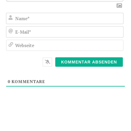
Nam
E-
Mai
Web
0
KOMMENTARE