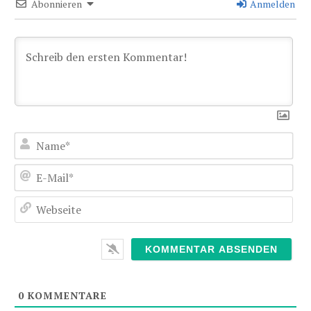
Abonnieren
Anmelden
Nam
E-
Mai
Web
0
KOMMENTARE